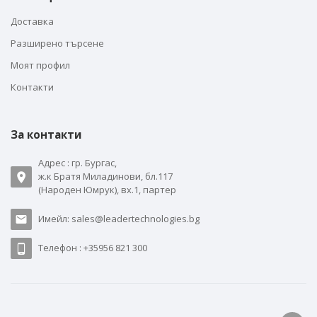
Доставка
Разширено търсене
Моят профил
Контакти
За контакти
Адрес : гр. Бургас,
ж.к Братя Миладинови, бл.117
(Народен Юмрук), вх.1, партер
Имейл: sales@leadertechnologies.bg
Телефон : +35956 821 300