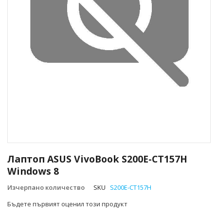
Преминете
към
Лаптоп ASUS VivoBook S200E-CT157H
началото
Windows 8
на
галерия
Изчерпано количество
SKU
S200E-CT157H
със
снимки
Бъдете първият оценил този продукт