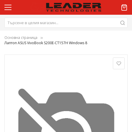
Основна страница
Лаптоп ASUS VivoBook S200E-CT157H Windows 8
Преминете
към
края
на
галерията
на
изображенията