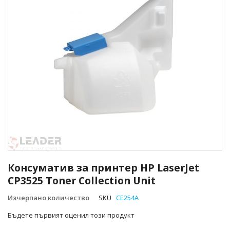
Преминете
към
Консуматив за принтер HP LaserJet
началото
CP3525 Toner Collection Unit
на
галерия
Изчерпано количество
SKU
CE254A
със
снимки
Бъдете първият оценил този продукт