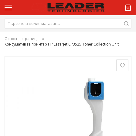
Основна страница
Консуматив за принтер HP LaserJet CP3525 Toner Collection Unit
Преминете
към
края
на
галерията
на
изображенията