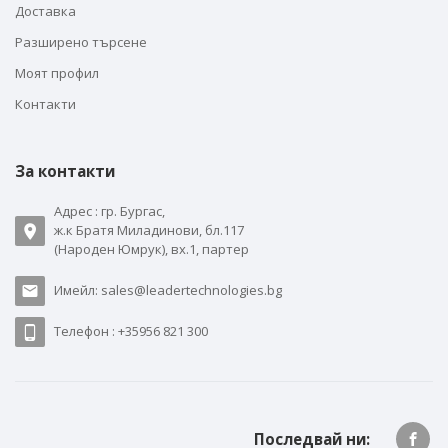
Доставка
Разширено търсене
Моят профил
Контакти
За контакти
Адрес : гр. Бургас,
ж.к Братя Миладинови, бл.117
(Народен Юмрук), вх.1, партер
Имейл: sales@leadertechnologies.bg
Телефон : +35956 821 300
Последвай ни: