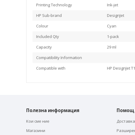
Printing Technology
Ink-jet
HP Sub-brand
DesignJet
Colour
Cyan
Included Qty
1-pack
Capacity
29 ml
Compatibility Information
Compatible with
HP DesignJet T10
Полезна информация
Помощ
Кои сме ние
Доставка
Магазини
Разшире