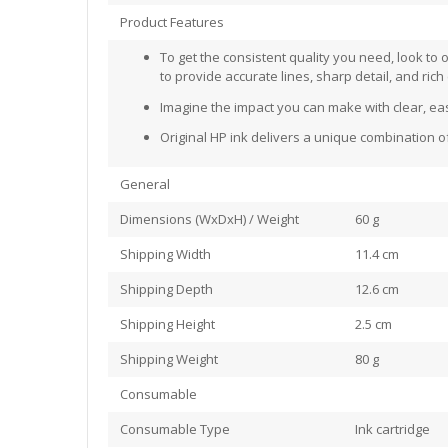
Product Features
To get the consistent quality you need, look to 
to provide accurate lines, sharp detail, and rich 
Imagine the impact you can make with clear, ea
Original HP ink delivers a unique combination of
General
Dimensions (WxDxH) / Weight
60 g
Shipping Width
11.4 cm
Shipping Depth
12.6 cm
Shipping Height
2.5 cm
Shipping Weight
80 g
Consumable
Consumable Type
Ink cartridge