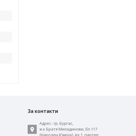
За контакти
Адрес : гр. Бургас,
ж.к Братя Миладинови, бл.117
(Народен Юмрук), вх.1, партер