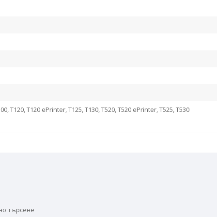
0, T120, T120 ePrinter, T125, T130, T520, T520 ePrinter, T525, T530
но търсене