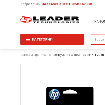
Добре дошли!
За връзка с нас: (+359)56 821300
НАЧА
КАТЕГОРИИ
Основна страница
Консуматив за принтер HP 711 29-ml 
Преминете
към
края
на
галерията
на
изображенията