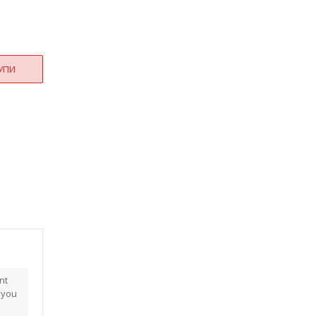
УПИ
nt
 you