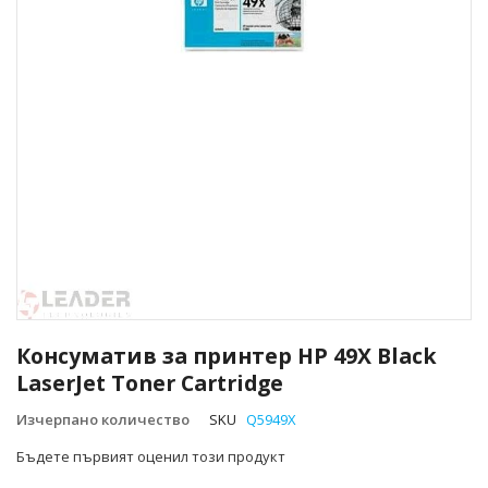
Преминете
към
Консуматив за принтер HP 49X Black
началото
LaserJet Toner Cartridge
на
галерия
Изчерпано количество
SKU
Q5949X
със
снимки
Бъдете първият оценил този продукт