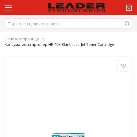
Основна страница
Консуматив за принтер HP 49X Black LaserJet Toner Cartridge
Преминете
към
края
на
галерията
на
изображенията