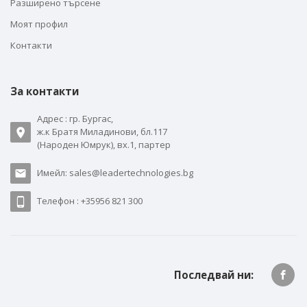
Разширено търсене
Моят профил
Контакти
За контакти
Адрес : гр. Бургас,
ж.к Братя Миладинови, бл.117
(Народен Юмрук), вх.1, партер
Имейл: sales@leadertechnologies.bg
Телефон : +35956 821 300
Последвай ни: