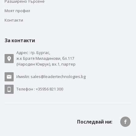
Разширено търсене
Моят профил
Контакти
За контакти
Адрес : гр. Бургас,
ж.к Братя Миладинови, бл.117
(Народен Юмрук), вх.1, партер
Имейл: sales@leadertechnologies.bg
Телефон : +35956 821 300
Последвай ни: