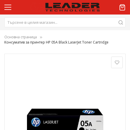
Основна страница
Консуматив за принтер HP 05A Black LaserJet Toner Cartridge
Преминете
към
края
на
галерията
на
изображенията