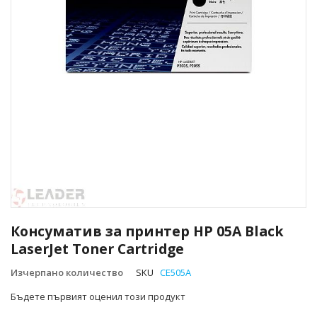
Преминете
към
Консуматив за принтер HP 05A Black
началото
LaserJet Toner Cartridge
на
галерия
Изчерпано количество
SKU
CE505A
със
снимки
Бъдете първият оценил този продукт