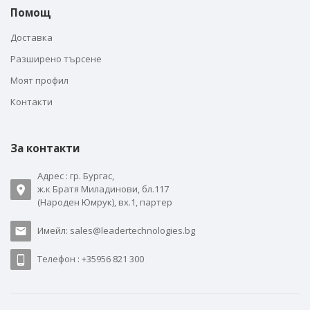
Помощ
Доставка
Разширено търсене
Моят профил
Контакти
За контакти
Адрес : гр. Бургас,
ж.к Братя Миладинови, бл.117
(Народен Юмрук), вх.1, партер
Имейл: sales@leadertechnologies.bg
Телефон : +35956 821 300