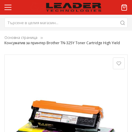
Основна страница
Консуматив за принтер Brother TN-325Y Toner Cartridge High Yield
Преминете
към
края
на
галерията
на
изображенията