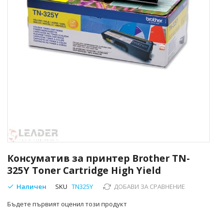
Преминете
към
Консуматив за принтер Brother TN-
началото
325Y Toner Cartridge High Yield
на
галерия
Наличен
SKU
TN325Y
ДОБАВИ ЗА СРАВНЕНИЕ
със
снимки
Бъдете първият оценил този продукт