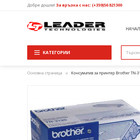
Добре дошли!
За връзка с нас: (+359)56 821300
НАЧА
КАТЕГОРИИ
Основна страница
Консуматив за принтер Brother TN-31
Преминете
към
края
на
галерията
на
изображенията