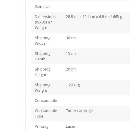
General
Dimensions
28.8 cm x 12.4 cm x 6.8 cm / 665 g
(WxDxH) /
Weight
Shipping
36 cm
Width
Shipping
15 cm
Depth
Shipping
20 cm
Height
Shipping
1.203 kg
Weight
Consumable
Consumable
Toner cartridge
Type
Printing
Laser