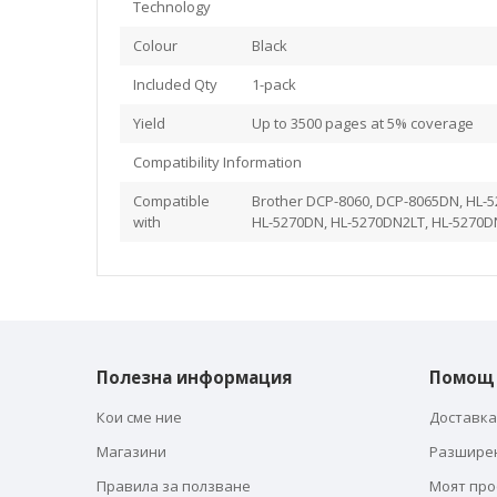
Technology
Colour
Black
Included Qty
1-pack
Yield
Up to 3500 pages at 5% coverage
Compatibility Information
Compatible
Brother DCP-8060, DCP-8065DN, HL-5
with
HL-5270DN, HL-5270DN2LT, HL-5270
Полезна информация
Помощ
Кои сме ние
Доставка
Магазини
Разшире
Правила за ползване
Моят пр