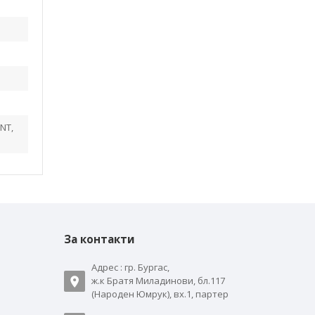
NT,
За контакти
Адрес : гр. Бургас,
ж.к Братя Миладинови, бл.117
(Народен Юмрук), вх.1, партер