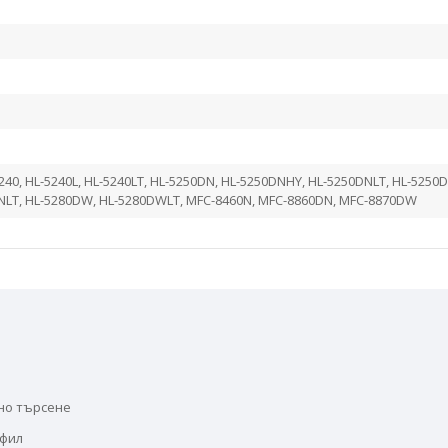
240, HL-5240L, HL-5240LT, HL-5250DN, HL-5250DNHY, HL-5250DNLT, HL-5250D
DNLT, HL-5280DW, HL-5280DWLT, MFC-8460N, MFC-8860DN, MFC-8870DW
но търсене
офил