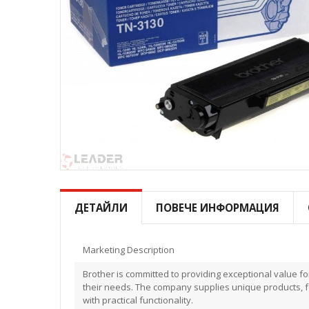
Преминете
към
началото
ДЕТАЙЛИ
ПОВЕЧЕ ИНФОРМАЦИЯ
на
галерия
със
Marketing Description
снимки
Brother is committed to providing exceptional value f
their needs. The company supplies unique products, fo
with practical functionality.