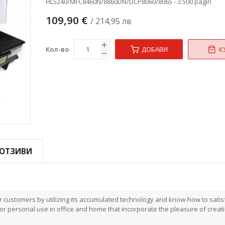
HL5240/MFC8460N/8860DN/DCP8060/8065 - 3.500 pagin
109,90 €
/ 214,95 лв
Кол-во
ДОБАВИ
К
ОТЗИВИ
or customers by utilizing its accumulated technology and know-how to satis
r personal use in office and home that incorporate the pleasure of creat