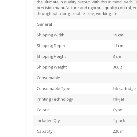
the ultimate in quality output. With this in mind, ea
precision manufacture and rigorous quality control, 
throughout a long, trouble-free, working life.
General
Shipping Width
19 cm
Shipping Depth
11 cm
Shipping Height
3 cm
Shipping Weight
366 g
Consumable
Consumable Type
Ink cartridge
Printing Technology
Ink-jet
Colour
Cyan
Included Qty
1-pack
Capacity
220 ml