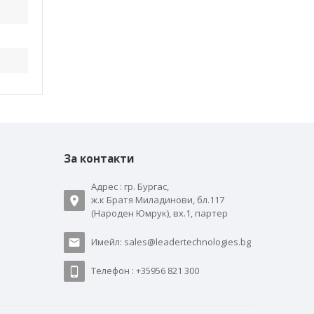
За контакти
Адрес : гр. Бургас,
ж.к Братя Миладинови, бл.117
(Народен Юмрук), вх.1, партер
Имейл: sales@leadertechnologies.bg
Телефон : +35956 821 300