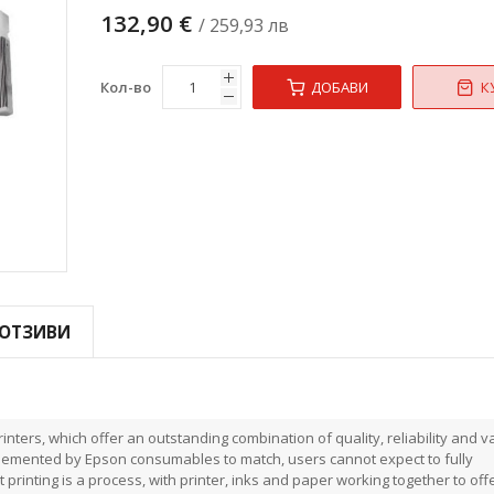
132,90 €
/ 259,93 лв
Кол-во
ДОБАВИ
К
ОТЗИВИ
inters, which offer an outstanding combination of quality, reliability and v
emented by Epson consumables to match, users cannot expect to fully
printing is a process, with printer, inks and paper working together to off