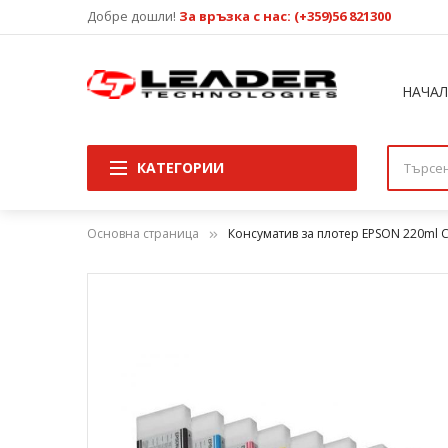
Добре дошли!
За връзка с нас: (+359)56 821300
НАЧА
КАТЕГОРИИ
Основна страница
Консуматив за плотер EPSON 220ml Cy
Преминете
към
края
на
галерията
на
изображенията