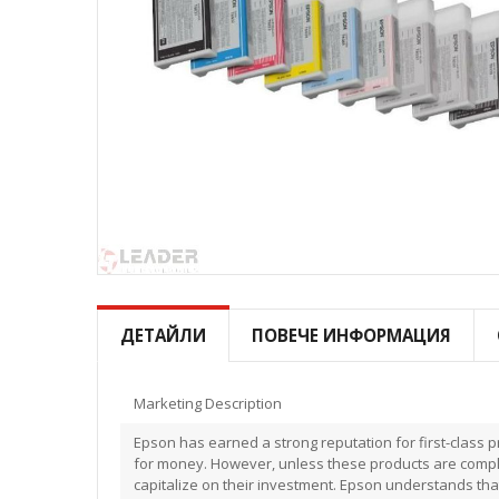
Преминете
към
началото
ДЕТАЙЛИ
ПОВЕЧЕ ИНФОРМАЦИЯ
на
галерия
със
Marketing Description
снимки
Epson has earned a strong reputation for first-class pr
for money. However, unless these products are compl
capitalize on their investment. Epson understands that 