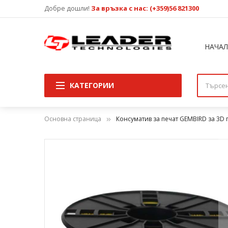
Добре дошли!
За връзка с нас: (+359)56 821300
НАЧА
КАТЕГОРИИ
Основна страница
Консуматив за печат GEMBIRD за 3D 
Преминете
към
края
на
галерията
на
изображенията