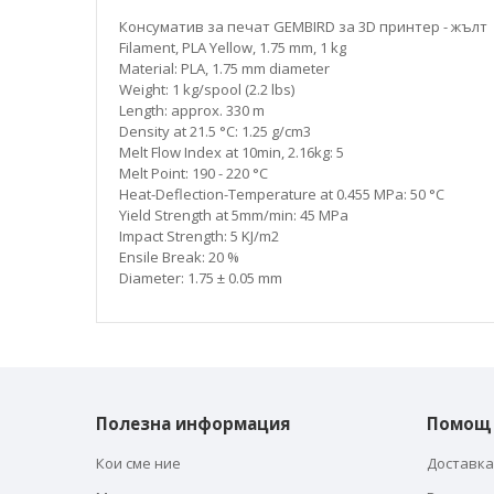
галерия
със
Консуматив за печат GEMBIRD за 3D принтер - жълт
снимки
Filament, PLA Yellow, 1.75 mm, 1 kg
Material: PLA, 1.75 mm diameter
Weight: 1 kg/spool (2.2 lbs)
Length: approx. 330 m
Density at 21.5 °C: 1.25 g/cm3
Melt Flow Index at 10min, 2.16kg: 5
Melt Point: 190 - 220 °C
Heat-Deflection-Temperature at 0.455 MPa: 50 °C
Yield Strength at 5mm/min: 45 MPa
Impact Strength: 5 KJ/m2
Ensile Break: 20 %
Diameter: 1.75 ± 0.05 mm
Полезна информация
Помощ
Кои сме ние
Доставка