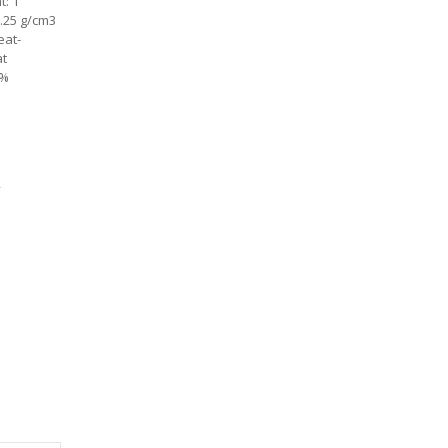
t: 1
1.25 g/cm3
eat-
at
 %
т