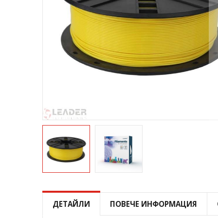
Преминете
към
началото
ДЕТАЙЛИ
ПОВЕЧЕ ИНФОРМАЦИЯ
на