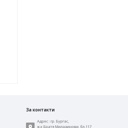
За контакти
Адрес : гр. Бургас,
ж.к Братя Миладинови, бл.117