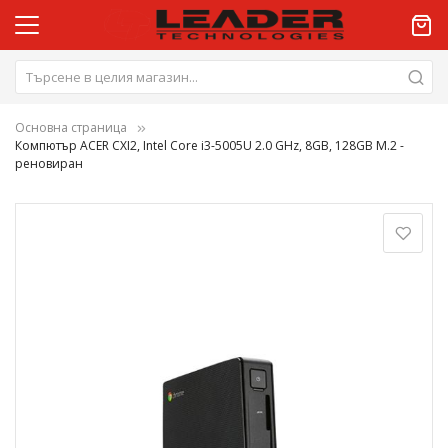
Основна страница
Компютър ACER CXI2, Intel Core i3-5005U 2.0 GHz, 8GB, 128GB M.2 -
реновиран
Преминете
към
края
на
галерията
на
изображенията