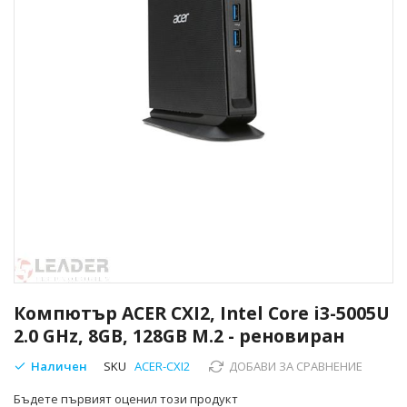
Преминете
към
Компютър ACER CXI2, Intel Core i3-5005U
началото
2.0 GHz, 8GB, 128GB M.2 - реновиран
на
галерия
Наличен
SKU
ACER-CXI2
ДОБАВИ ЗА СРАВНЕНИЕ
със
снимки
Бъдете първият оценил този продукт