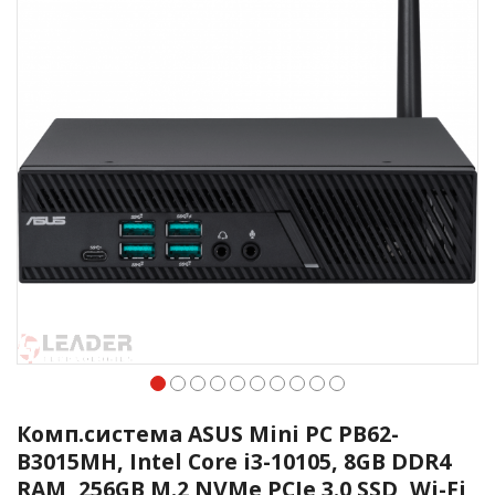
Преминете
към
Комп.система ASUS Mini PC PB62-
началото
B3015MH, Intel Core i3-10105, 8GB DDR4
на
RAM, 256GB M.2 NVMe PCIe 3.0 SSD, Wi-Fi
галерия