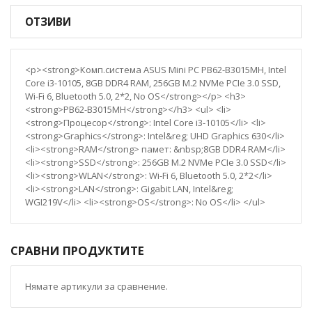
ОТЗИВИ
<p><strong>Комп.система ASUS Mini PC PB62-B3015MH, Intel
Core i3-10105, 8GB DDR4 RAM, 256GB M.2 NVMe PCIe 3.0 SSD,
Wi-Fi 6, Bluetooth 5.0, 2*2, No OS</strong></p> <h3>
<strong>PB62-B3015MH</strong></h3> <ul> <li>
<strong>Процесор</strong>: Intel Core i3-10105</li> <li>
<strong>Graphics</strong>: Intel&reg; UHD Graphics 630</li>
<li><strong>RAM</strong> памет: &nbsp;8GB DDR4 RAM</li>
<li><strong>SSD</strong>: 256GB M.2 NVMe PCIe 3.0 SSD</li>
<li><strong>WLAN</strong>: Wi-Fi 6, Bluetooth 5.0, 2*2</li>
<li><strong>LAN</strong>: Gigabit LAN, Intel&reg;
WGI219V</li> <li><strong>OS</strong>: No OS</li> </ul>
СРАВНИ ПРОДУКТИТЕ
Нямате артикули за сравнение.