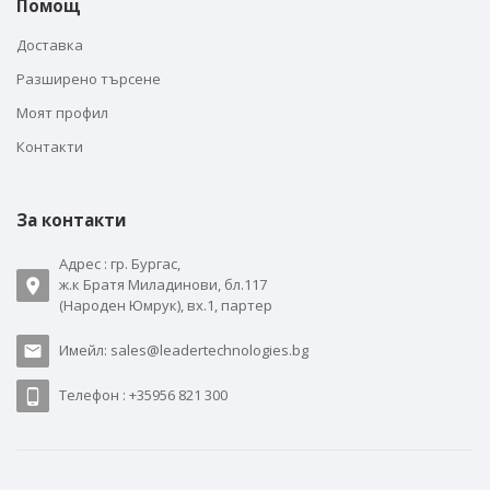
Помощ
Доставка
Разширено търсене
Моят профил
Контакти
За контакти
Адрес : гр. Бургас,
ж.к Братя Миладинови, бл.117
(Народен Юмрук), вх.1, партер
Имейл: sales@leadertechnologies.bg
Телефон : +35956 821 300