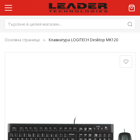
Основна страница
Клавиатура LOGITECH Desktop MK120
Преминете
към
края
на
галерията
на
изображенията