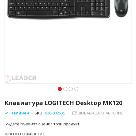
Преминете
към
Клавиатура LOGITECH Desktop MK120
началото
на
Наличен
SKU
920-002535
ДОБАВИ ЗА СРАВНЕНИЕ
галерия
Бъдете първият оценил този продукт
със
снимки
КРАТКО ОПИСАНИЕ