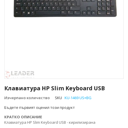
Преминете
към
Клавиатура HP Slim Keyboard USB
началото
на
Изчерпано количество
SKU
KU-1469 US+BG
галерия
Бъдете първият оценил този продукт
със
снимки
КРАТКО ОПИСАНИЕ
Клавиатура HP Slim Keyboard USB - кирилизирана