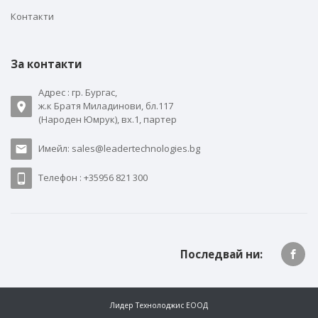
Контакти
За контакти
Адрес : гр. Бургас,
ж.к Братя Миладинови, бл.117
(Народен Юмрук), вх.1, партер
Имейл: sales@leadertechnologies.bg
Телефон : +35956 821 300
Последвай ни:
Лидер Технолоджис ЕООД