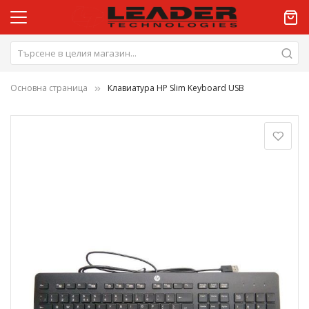
Основна страница
Клавиатура HP Slim Keyboard USB
Преминете
към
края
на
галерията
на
изображенията