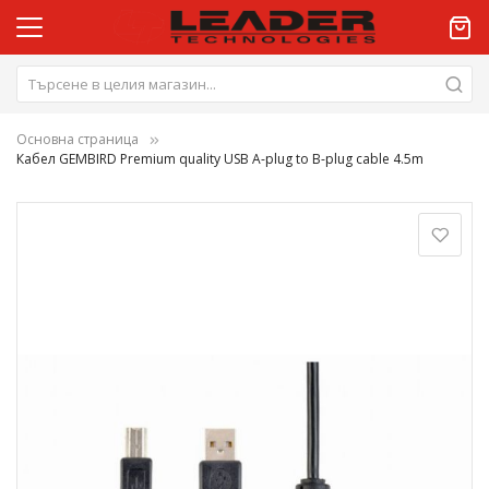
Основна страница
Кабел GEMBIRD Premium quality USB A-plug to B-plug cable 4.5m
Преминете
към
края
на
галерията
на
изображенията