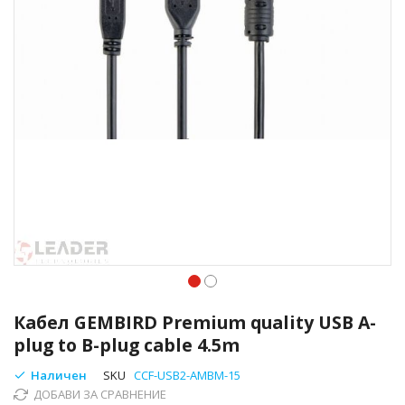
Преминете
към
Кабел GEMBIRD Premium quality USB A-
началото
plug to B-plug cable 4.5m
на
галерия
Наличен
SKU
CCF-USB2-AMBM-15
със
ДОБАВИ ЗА СРАВНЕНИЕ
снимки