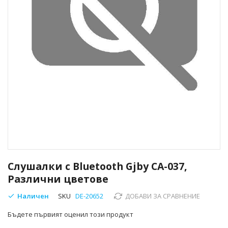
Преминете
към
Слушалки с Bluetooth Gjby CA-037,
началото
Различни цветове
на
галерия
Наличен
SKU
DE-20652
ДОБАВИ ЗА СРАВНЕНИЕ
със
снимки
Бъдете първият оценил този продукт