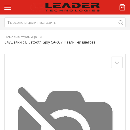
Основна страница
Слушалки с Bluetooth Gjby CA-037, Различни цветове
Преминете
към
края
на
галерията
на
изображенията