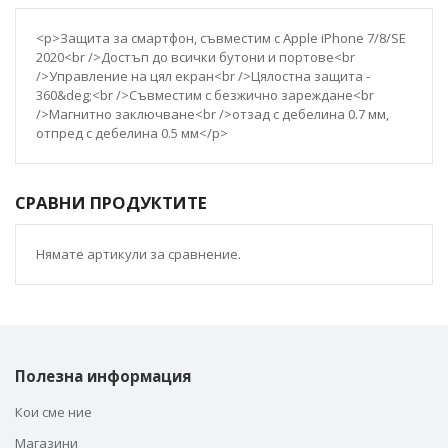
<p>Защита за смартфон, съвместим с Apple iPhone 7/8/SE
2020<br />Достъп до всички бутони и портове<br
/>Управление на цял екран<br />Цялостна защита -
360&deg;<br />Съвместим с безжично зареждане<br
/>Магнитно заключване<br />отзад с дебелина 0.7 мм,
отпред с дебелина 0.5 мм</p>
СРАВНИ ПРОДУКТИТЕ
Нямате артикули за сравнение.
Полезна информация
Кои сме ние
Магазини