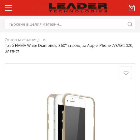
Основна страница
Гръб HAMA White Diamonds, 360° стъкло, за Apple iPhone 7/8/SE 2020,
Златист
Преминете
към
края
на
галерията
на
изображенията