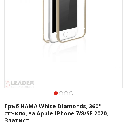
Преминете
към
Гръб HAMA White Diamonds, 360°
началото
стъкло, за Apple iPhone 7/8/SE 2020,
на
Златист
галерия
със