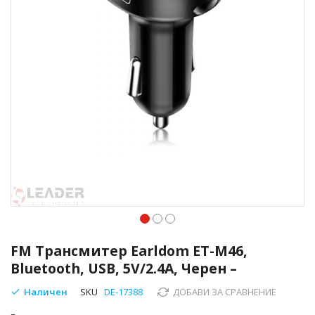
Преминете
към
FM Трансмитер Earldom ET-M46,
началото
Bluetooth, USB, 5V/2.4A, Черен –
на
галерия
Наличен
SKU
DE-17388
ДОБАВИ ЗА СРАВНЕНИЕ
със
снимки