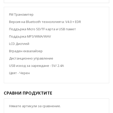
FM
Трансмитер
Версия на Bluetooth технологията: V4.0 + EDR
Поддържа
Micro
SD
/
TF
карта и
USB
памет
Поддържа
MP3/WMA/WAV
LCD
Дисплей
Вграден еквалайзер
Дистанционно управление
USB
изход за зареждане - 5V/ 2.4A
Цвят - Черен
СРАВНИ ПРОДУКТИТЕ
Нямате артикули за сравнение.