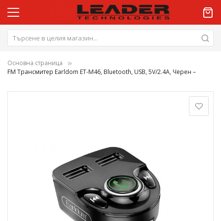
Основна страница
FM Трансмитер Earldom ET-M46, Bluetooth, USB, 5V/2.4A, Черен –
Преминете
към
края
на
галерията
на
изображенията