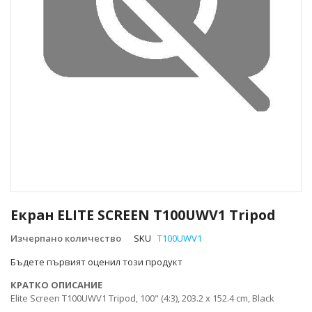
Преминете
към
Екран ELITE SCREEN T100UWV1 Tripod
началото
на
Изчерпано количество
SKU
T100UWV1
галерия
Бъдете първият оценил този продукт
със
снимки
КРАТКО ОПИСАНИЕ
Elite Screen T100UWV1 Tripod, 100" (4:3), 203.2 x 152.4 cm, Black