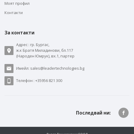
Моят профил
Контакти
За контакти
Адрес : гр. Бургас,
ж.к Братя Миладинови, бл.117
(Народен Юмрук), вх.1, партер
Имейл: sales@leadertechnologies.bg
Телефон : +35956 821 300
Последвай ни: