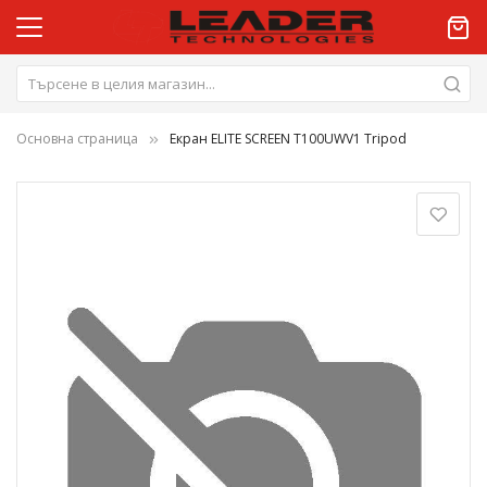
Основна страница
Екран ELITE SCREEN T100UWV1 Tripod
Преминете
към
края
на
галерията
на
изображенията