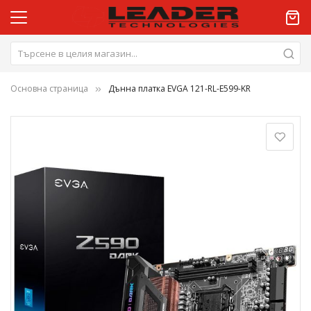
Основна страница
Дънна платка EVGA 121-RL-E599-KR
Преминете
към
края
на
галерията
на
изображенията