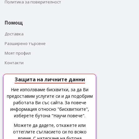
Политика за поверителност
Помощ
Доставка
Разширено търсене
Моят профил
Контакти
Защита на личните данни
За контакти
Ние използваме бисквитки, за да Ви
предоставим услугите си и да подобрим
Адрес : гр. Бургас,
ж.к Братя Миладинови, бл.117
работата Ви със сайта. За повече
(Народен Юмрук), вх.1, партер
информация относно "бисквитките",
изберете бутона "Научи повече".
Имейл: sales@leadertechnologies.bg
Можете да дадете, откажете или
оттеглите съгласието си по всяко
Телефон : +35956 821 300
време. С натискане на бутона