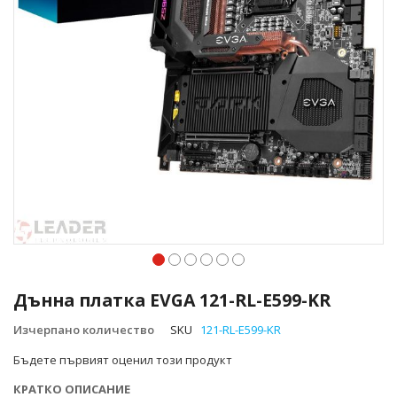
Преминете
към
Дънна платка EVGA 121-RL-E599-KR
началото
на
Изчерпано количество
SKU
121-RL-E599-KR
галерия
Бъдете първият оценил този продукт
със
снимки
КРАТКО ОПИСАНИЕ