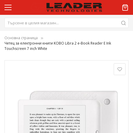
Основна страница
Четец за електронни книги KOBO Libra 2 e-Book Reader E Ink
Touchscreen 7 inch White
Преминете
към
края
на
галерията
на
изображенията