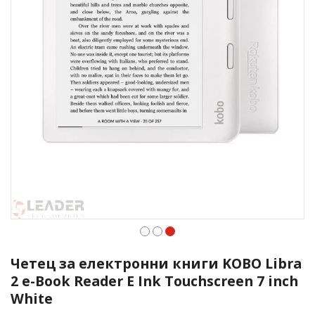
Преминете
към
Четец за електронни книги KOBO Libra
началото
2 e-Book Reader E Ink Touchscreen 7 inch
на
White
галерия
със