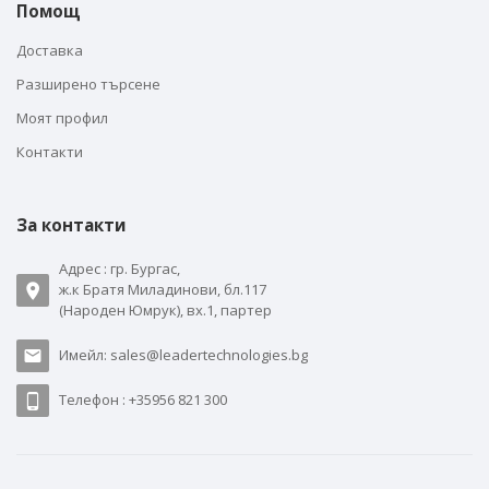
Помощ
Доставка
Разширено търсене
Моят профил
Контакти
За контакти
Адрес : гр. Бургас,
ж.к Братя Миладинови, бл.117
(Народен Юмрук), вх.1, партер
Имейл: sales@leadertechnologies.bg
Телефон : +35956 821 300