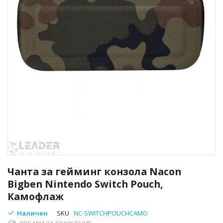
Преминете
към
Чанта за гейминг конзола Nacon
началото
Bigben Nintendo Switch Pouch,
на
Камофлаж
галерия
със
Наличен
SKU
NC-SWITCHPOUCHCAMO
снимки