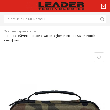
Основна страница
Чанта за гейминг конзола Nacon Bigben Nintendo Switch Pouch,
Камофлаж
Преминете
към
края
на
галерията
на
изображенията