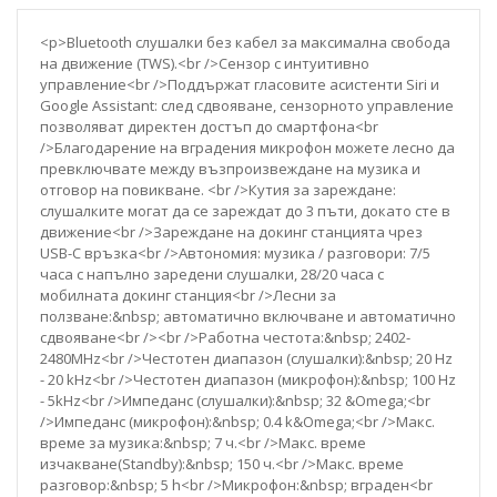
<p>Bluetooth слушалки без кабел за максимална свобода
на движение (TWS).<br />Сензор с интуитивно
управление<br />Поддържат гласовите асистенти Siri и
Google Assistant: след сдвояване, сензорното управление
позволяват директен достъп до смартфона<br
/>Благодарение на вградения микрофон можете лесно да
превключвате между възпроизвеждане на музика и
отговор на повикване. <br />Кутия за зареждане:
слушалките могат да се зареждат до 3 пъти, докато сте в
движение<br />Зареждане на докинг станцията чрез
USB-C връзка<br />Автономия: музика / разговори: 7/5
часа с напълно заредени слушалки, 28/20 часа с
мобилната докинг станция<br />Лесни за
ползване:&nbsp; автоматично включване и автоматично
сдвояване<br /><br />Работна честота:&nbsp; 2402-
2480MHz<br />Честотен диапазон (слушалки):&nbsp; 20 Hz
- 20 kHz<br />Честотен диапазон (микрофон):&nbsp; 100 Hz
- 5kHz<br />Импеданс (слушалки):&nbsp; 32 &Omega;<br
/>Импеданс (микрофон):&nbsp; 0.4 k&Omega;<br />Макс.
време за музика:&nbsp; 7 ч.<br />Макс. време
изчакване(Standby):&nbsp; 150 ч.<br />Макс. време
разговор:&nbsp; 5 h<br />Микрофон:&nbsp; вграден<br