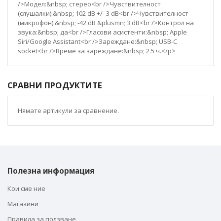
/>Модел:&nbsp; стерео<br />Чувствителност
(слушалки):&nbsp; 102 dB +/- 3 dB<br />Чувствителност
(микрофон):&nbsp; -42 dB &plusmn; 3 dB<br />Контрол на
звука:&nbsp; да<br />Гласови асистенти:&nbsp; Apple
Siri/Google Assistant<br />Зареждане:&nbsp; USB-C
socket<br />Време за зареждане:&nbsp; 2.5 ч.</p>
СРАВНИ ПРОДУКТИТЕ
Нямате артикули за сравнение.
Полезна информация
Кои сме ние
Магазини
Правила за ползване