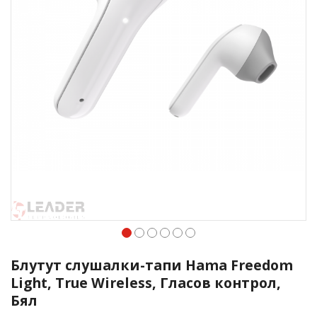
Преминете
към
Блутут слушалки-тапи Hama Freedom
началото
Light, Тrue Wireless, Гласов контрол,
на
Бял
галерия
със