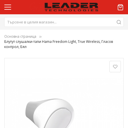
Основна страница
Блутут слушалки-тапи Hama Freedom Light, Тrue Wireless, Гласов
контрол, Бял
Преминете
към
края
на
галерията
на
изображенията