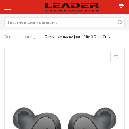
Основна страница
Блутут слушалки Jabra Elite 3 Dark Grey
Преминете
към
края
на
галерията
на
изображенията