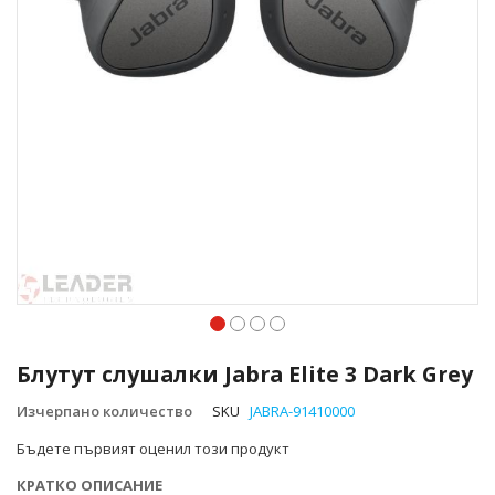
Преминете
към
Блутут слушалки Jabra Elite 3 Dark Grey
началото
на
Изчерпано количество
SKU
JABRA-91410000
галерия
Бъдете първият оценил този продукт
със
снимки
КРАТКО ОПИСАНИЕ