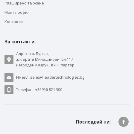
Разширено търсене
Моят профил
Контакти
За контакти
Адрес : гр. Бургас,
ж.к Братя Миладинови, бл.117
(Народен Юмрук), вх.1, партер
Имейл: sales@leadertechnologies.bg
Телефон : +35956 821 300
Последвай ни: