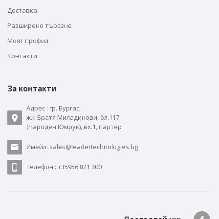
Доставка
Разширено търсене
Моят профил
Контакти
За контакти
Адрес : гр. Бургас,
ж.к Братя Миладинови, бл.117
(Народен Юмрук), вх.1, партер
Имейл: sales@leadertechnologies.bg
Телефон : +35956 821 300