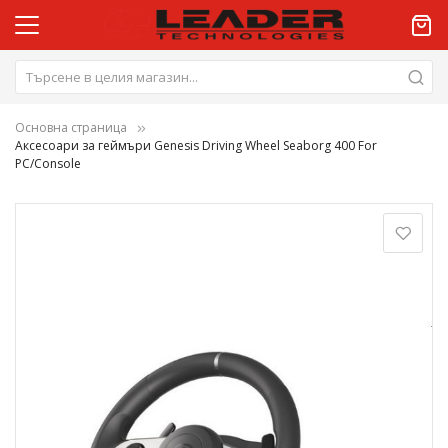
Основна страница
Аксесоари за геймъри Genesis Driving Wheel Seaborg 400 For
PC/Console
Преминете
към
края
на
галерията
на
изображенията