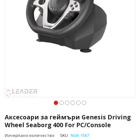
Преминете
към
Аксесоари за геймъри Genesis Driving
началото
Wheel Seaborg 400 For PC/Console
на
галерия
Изчерпано количество
SKU
NGK-1567
със