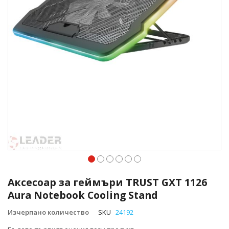
Преминете
към
Аксесоар за геймъри TRUST GXT 1126
началото
Aura Notebook Cooling Stand
на
галерия
Изчерпано количество
SKU
24192
със
снимки