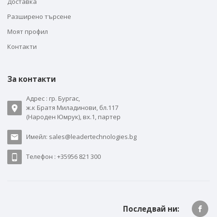
Доставка
Разширено търсене
Моят профил
Контакти
За контакти
Адрес : гр. Бургас,
ж.к Братя Миладинови, бл.117
(Народен Юмрук), вх.1, партер
Имейл: sales@leadertechnologies.bg
Телефон : +35956 821 300
Последвай ни: