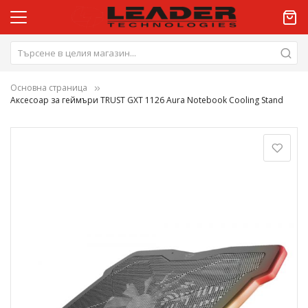
Основна страница
Аксесоар за геймъри TRUST GXT 1126 Aura Notebook Cooling Stand
Преминете
към
края
на
галерията
на
изображенията