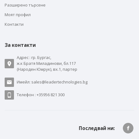
Разширено търсене
Моят профил
Контакти
За контакти
Адрес : гр. Бургас,
ж.к Братя Миладинови, бл.117
(Народен Юмрук), вх.1, партер
Имейл: sales@leadertechnologies.bg
Телефон : +35956 821 300
Последвай ни: