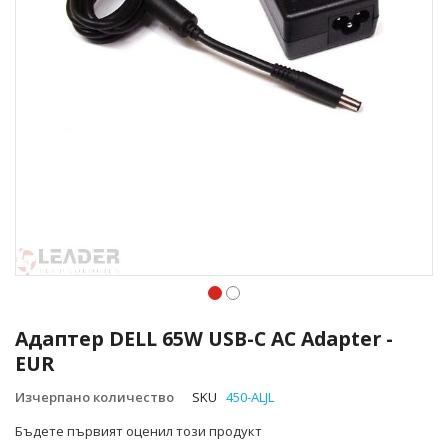
Преминете
към
Адаптер DELL 65W USB-C AC Adapter -
началото
EUR
на
галерия
Изчерпано количество
SKU
450-ALJL
със
снимки
Бъдете първият оценил този продукт