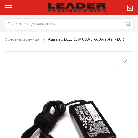
Основна страница
Адаптер DELL 65W USB-C AC Adapter - EUR
Преминете
към
края
на
галерията
на
изображенията