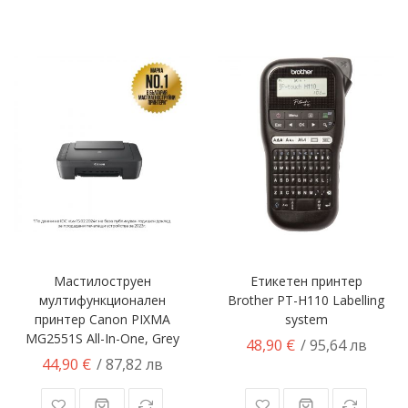
Мастилоструен
Етикетен принтер
мултифункционален
Brother PT-H110 Labelling
принтер Canon PIXMA
system
MG2551S All-In-One, Grey
48,90 €
/ 95,64 лв
44,90 €
/ 87,82 лв