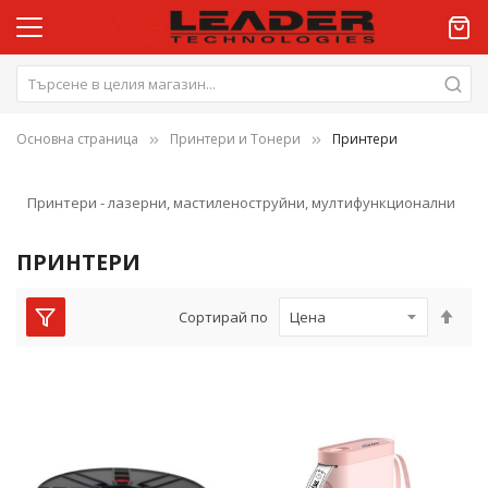
Основна страница
Принтери и Тонери
Принтери
Принтери - лазерни, мастиленоструйни, мултифункционални
ПРИНТЕРИ
Нас
Сортирай по
низ
пос