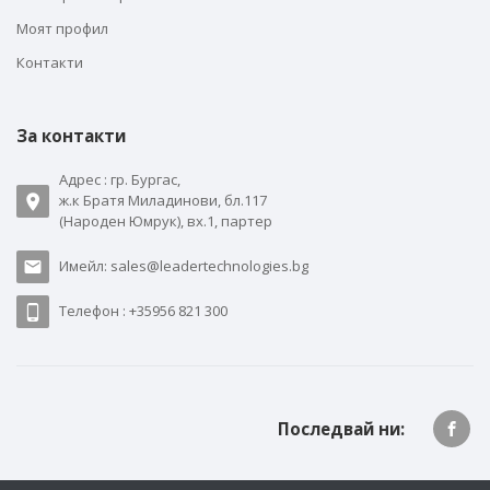
Моят профил
Контакти
За контакти
Адрес : гр. Бургас,
ж.к Братя Миладинови, бл.117
(Народен Юмрук), вх.1, партер
Имейл: sales@leadertechnologies.bg
Телефон : +35956 821 300
Последвай ни: