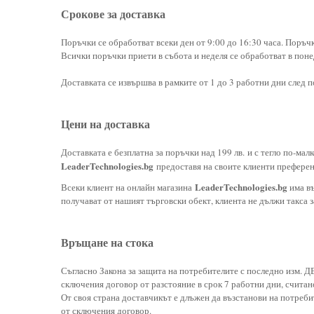
Срокове за доставка
Поръчки се обработват всеки ден от 9:00 до 16:30 часа. Поръчк
Всички поръчки приети в събота и неделя се обработват в пон
Доставката се извършва в рамките от 1 до 3 работни дни след 
Цени на доставка
Доставката е безплатна за поръчки над 199 лв.
и с тегло по-мал
LeaderTechnologies.bg
предоставя на своите клиенти преференц
LeaderTechnologies.bg
Всеки клиент на онлайн магазина
има въ
получават от нашият търговски обект, клиента не дължи такса за
Връщане на стока
Съгласно Закона за защита на потребителите с последно изм. ДВ
сключения договор от разстояние в срок 7 работни дни, считано
От своя страна доставчикът е длъжен да възстанови на потребит
от сключения договор.