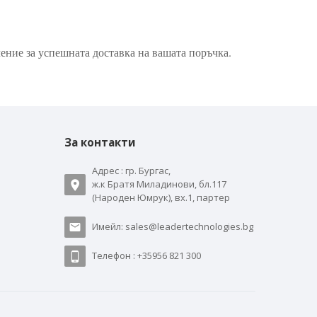
ение за успешната доставка на вашата поръчка.
За контакти
Адрес : гр. Бургас,
ж.к Братя Миладинови, бл.117
(Народен Юмрук), вх.1, партер
Имейл: sales@leadertechnologies.bg
Телефон : +35956 821 300