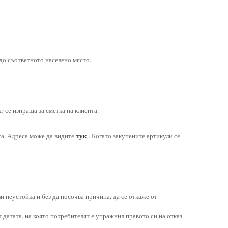
 до съответното населено място.
кг
се изпраща за сметка на клиента.
тук
та. Адреса може да видите
. Когато закупените артикули се
и неустойка и без да посочва причина, да се откаже от
т датата, на която потребителят е упражнил правото си на отказ