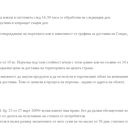
а влязла в системата след 16:30 часа се обработва на следващия ден.
еделник и изпращат същия ден.
потвърждаване на поръчката или в зависимост от графика за доставки на Спиди
ко от 10 кг. Поръчка под тази стойност и/или с тегло равно или по-голямо от 10 
иални цени за доставка на територията на цялата страна.
зможност да закупи продукти и да ги получи в търговският обект на компания
 доставка. Това се записва в процеса на поръчка - задава се адреса на обекта.
. бр. 23 от 27 март 2009г всеки клиент има право, без да дължи обезщетение ил
 от датата на получаване на стоката от потребителя.
еля в пълен размер заплатените от него суми не по-късно от 30 дни, считано о