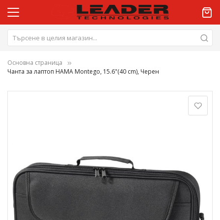
Основна страница
Чанта за лаптоп HAMA Montego, 15.6"(40 cm), Черен
Преминете
към
края
на
галерията
на
изображенията