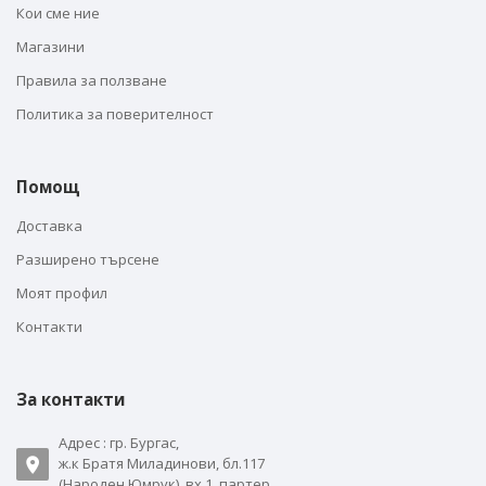
Кои сме ние
Магазини
Правила за ползване
Политика за поверителност
Помощ
Доставка
Разширено търсене
Моят профил
Контакти
За контакти
Адрес : гр. Бургас,
ж.к Братя Миладинови, бл.117
(Народен Юмрук), вх.1, партер