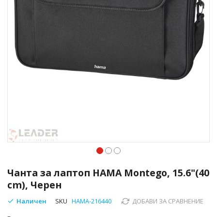
Преминете
към
Чанта за лаптоп HAMA Montego, 15.6"(40
началото
cm), Черен
на
галерия
Наличен
SKU
HAMA-216440
ДОБАВИ ЗА СРАВНЕНИЕ
със
снимки