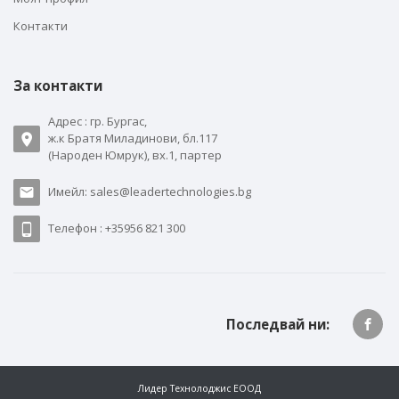
Контакти
За контакти
Адрес : гр. Бургас,
ж.к Братя Миладинови, бл.117
(Народен Юмрук), вх.1, партер
Имейл: sales@leadertechnologies.bg
Телефон : +35956 821 300
Последвай ни:
Лидер Технолоджис ЕООД