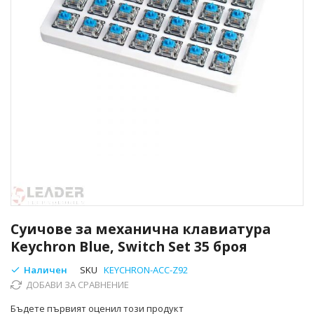
Преминете
към
Суичове за механична клавиатура
началото
Keychron Blue, Switch Set 35 броя
на
галерия
Наличен
SKU
KEYCHRON-ACC-Z92
със
ДОБАВИ ЗА СРАВНЕНИЕ
снимки
Бъдете първият оценил този продукт