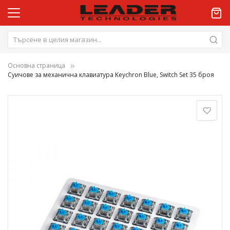
Основна страница
Суичове за механична клавиатура Keychron Blue, Switch Set 35 броя
Преминете
към
края
на
галерията
на
изображенията