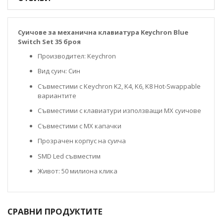
Суичове за механична клавиатура Keychron Blue
Switch Set 35 броя
Производител: Keychron
Вид суич: Син
Съвместими с Keychron K2, K4, K6, K8 Hot-Swappable
вариантите
Съвместими с клавиатури използващи MX суичове
Съвместими с MX капачки
Прозрачен корпус на суича
SMD Led съвместим
Живот: 50 милиона клика
СРАВНИ ПРОДУКТИТЕ