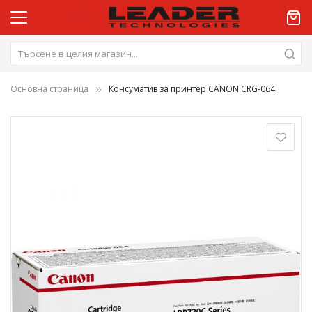
Основна страница
Консуматив за принтер CANON CRG-064
Преминете
към
края
на
галерията
на
изображенията