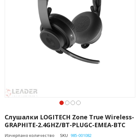
Преминете
към
Слушалки LOGITECH Zone True Wireless-
началото
GRAPHITE-2.4GHZ/BT-PLUGC-EMEA-BTC
на
галерия
Изчерпано количество
SKU
985-001082
със