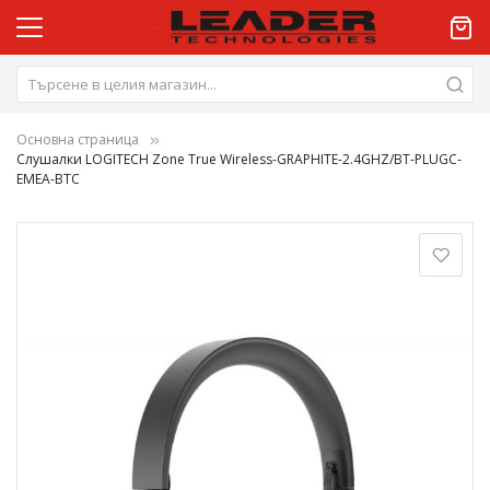
Основна страница
Слушалки LOGITECH Zone True Wireless-GRAPHITE-2.4GHZ/BT-PLUGC-
EMEA-BTC
Преминете
към
края
на
галерията
на
изображенията