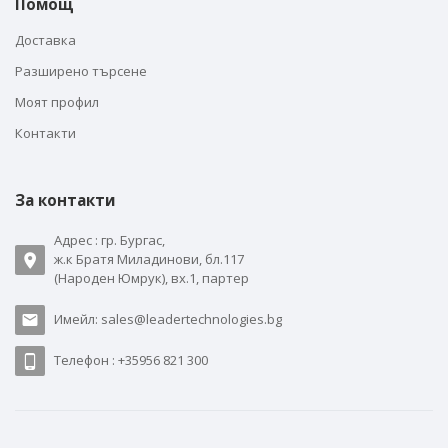
Помощ
Доставка
Разширено търсене
Моят профил
Контакти
За контакти
Адрес : гр. Бургас,
ж.к Братя Миладинови, бл.117
(Народен Юмрук), вх.1, партер
Имейл: sales@leadertechnologies.bg
Телефон : +35956 821 300