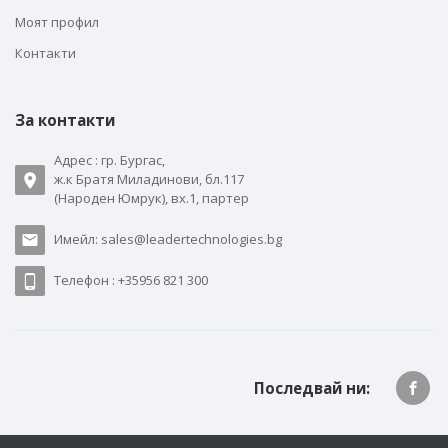
Моят профил
Контакти
За контакти
Адрес : гр. Бургас,
ж.к Братя Миладинови, бл.117
(Народен Юмрук), вх.1, партер
Имейл: sales@leadertechnologies.bg
Телефон : +35956 821 300
Последвай ни: