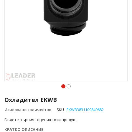
Преминете
към
Охладител EKWB
началото
на
Изчерпано количество
SKU
EKWB3831109849682
галерия
Бъдете първият оценил този продукт
със
снимки
КРАТКО ОПИСАНИЕ