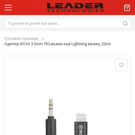
Основна страница
Адаптер BOYA 3.5mm TRS мъжки към Lightning мъжки, 20cm
Преминете
към
края
на
галерията
на
изображенията