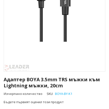
Преминете
към
Адаптер BOYA 3.5mm TRS мъжки към
началото
Lightning мъжки, 20cm
на
галерия
Изчерпано количество
SKU
BOYA-BY-K1
със
снимки
Бъдете първият оценил този продукт