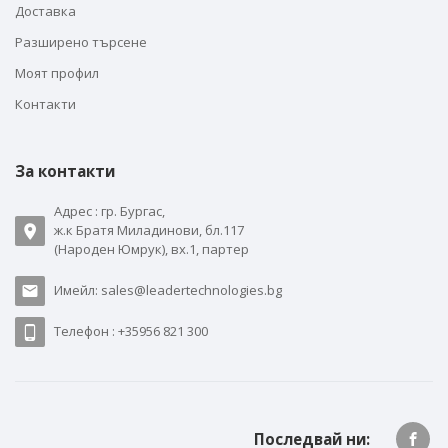
Доставка
Разширено търсене
Моят профил
Контакти
За контакти
Адрес : гр. Бургас,
ж.к Братя Миладинови, бл.117
(Народен Юмрук), вх.1, партер
Имейл: sales@leadertechnologies.bg
Телефон : +35956 821 300
Последвай ни: