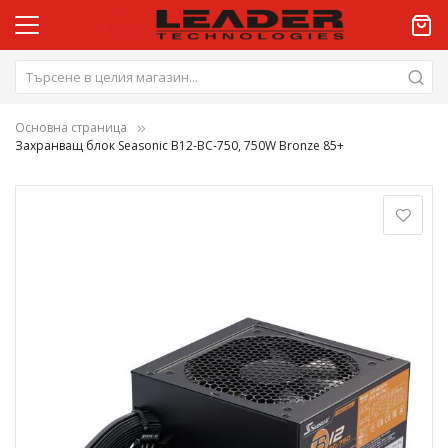
Основна страница
Захранващ блок Seasonic B12-BC-750, 750W Bronze 85+
Преминете
към
края
на
галерията
на
изображенията