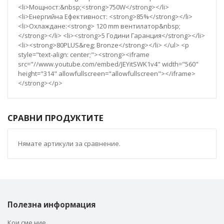
<li>Мощност:&nbsp;<strong>750W</strong></li>
<li>Енергийна Ефективност: <strong>85%</strong></li>
<li>Охлаждане:<strong> 120 mm вентилатор&nbsp;
</strong></li> <li><strong>5 Години Гаранция</strong></li>
<li><strong>80PLUS&reg; Bronze</strong></li> </ul> <p
style="text-align: center;"><strong><iframe
src="//www.youtube.com/embed/JEYitSWK1v4" width="560"
height="314" allowfullscreen="allowfullscreen"></iframe>
</strong></p>
СРАВНИ ПРОДУКТИТЕ
Нямате артикули за сравнение.
Полезна информация
Кои сме ние