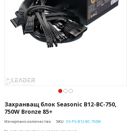
Преминете
към
Захранващ блок Seasonic B12-BC-750,
началото
750W Bronze 85+
на
галерия
Изчерпано количество
SKU
SS-PS-B12-BC-750W
със
снимки