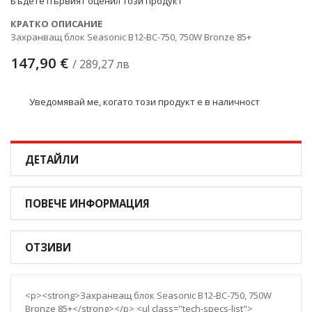
Бъдете първият оценил този продукт
КРАТКО ОПИСАНИЕ
Захранващ блок Seasonic B12-BC-750, 750W Bronze 85+
147,90 €
/ 289,27 лв
Уведомявай ме, когато този продукт е в наличност
ДЕТАЙЛИ
ПОВЕЧЕ ИНФОРМАЦИЯ
ОТЗИВИ
<p><strong>Захранващ блок Seasonic B12-BC-750, 750W
Bronze 85+</strong></p> <ul class="tech-specs-list">