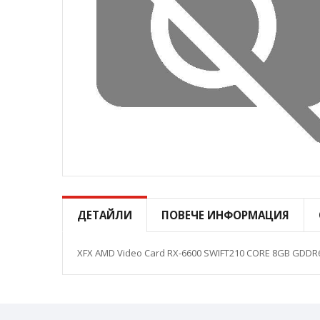
Преминете
към
началото
ДЕТАЙЛИ
ПОВЕЧЕ ИНФОРМАЦИЯ
на
галерия
със
XFX AMD Video Card RX-6600 SWIFT210 CORE 8GB GDDR6, 3
снимки