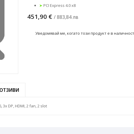
➤
PCI Express 4.0 x8
451,90 €
/ 883,84 лв
Уведомявай ме, когато този продукт е в наличнос
ОТЗИВИ
x DP, HDMI, 2 fan, 2 slot