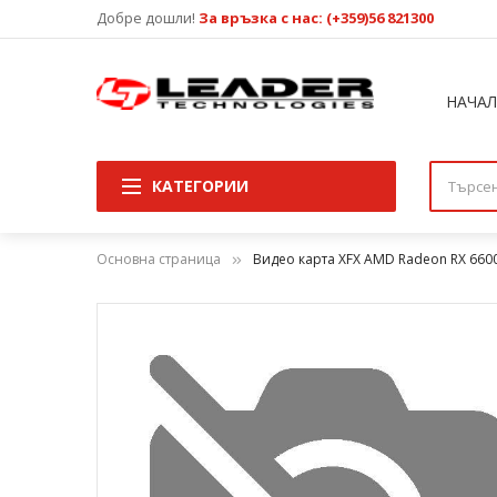
Добре дошли!
За връзка с нас: (+359)56 821300
НАЧА
КАТЕГОРИИ
Основна страница
Видео карта XFX AMD Radeon RX 660
Преминете
към
края
на
галерията
на
изображенията