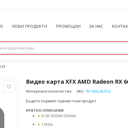
ЛО
НОВИ ПРОДУКТИ
ПРОМОЦИИ
ЗА НАС
КОНТА
0 XT
Видео карта XFX AMD Radeon RX 6
Изчерпано количество
SKU
RX-66XL8LFDQ
Бъдете първият оценил този продукт
КРАТКО ОПИСАНИЕ
➤
8 GB GDDR6 SDRAM
➤
128 bit