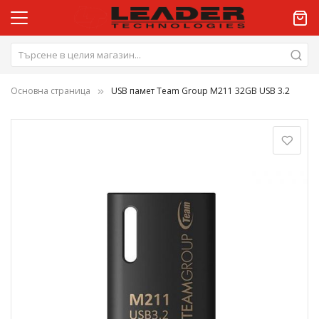
Основна страница
USB памет Team Group M211 32GB USB 3.2
Преминете
към
края
на
галерията
на
изображенията