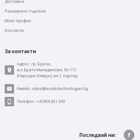
Доставка
Разширено търсене
Моят профил
Контакти
За контакти
Адрес : гр. Бургас,
ж.к Братя Миладинови, бл.117
(Народен Юмрук), вх.1, партер
Имейл: sales@leadertechnologies.bg
Телефон : +35956 821 300
Последвай ни: