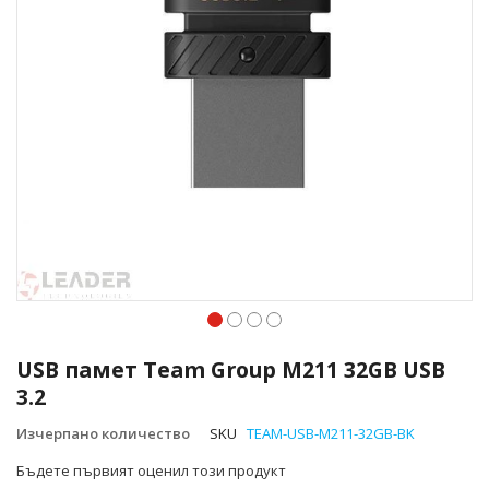
Преминете
към
USB памет Team Group M211 32GB USB
началото
3.2
на
галерия
Изчерпано количество
SKU
TEAM-USB-M211-32GB-BK
със
снимки
Бъдете първият оценил този продукт