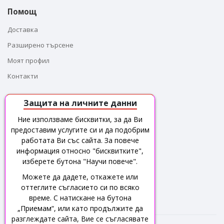
Помощ
Доставка
Разширено търсене
Моят профил
Контакти
Защита на личните данни
За контакти
Ние използваме бисквитки, за да Ви
предоставим услугите си и да подобрим
Адрес : гр. Бургас,
ж.к Братя Миладинови, бл.117
работата Ви със сайта. За повече
(Народен Юмрук), вх.1, партер
информация относно "бисквитките",
изберете бутона "Научи повече".
Имейл: sales@leadertechnologies.bg
Можете да дадете, откажете или
оттеглите съгласието си по всяко
Телефон : +35956 821 300
време. С натискане на бутона
„Приемам“, или като продължите да
разглеждате сайта, Вие се съгласявате