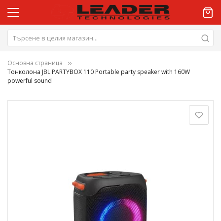
Основна страница
Тонколона JBL PARTYBOX 110 Portable party speaker with 160W
powerful sound
Преминете
към
края
на
галерията
на
изображенията