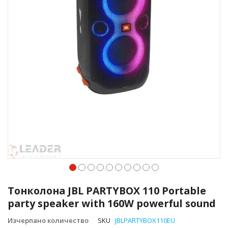
Преминете
към
Тонколона JBL PARTYBOX 110 Portable
началото
party speaker with 160W powerful sound
на
галерия
Изчерпано количество
SKU
JBLPARTYBOX110EU
със