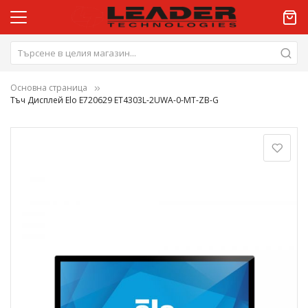
Основна страница
Тъч Дисплей Elo E720629 ET4303L-2UWA-0-MT-ZB-G
Преминете
към
края
на
галерията
на
изображенията