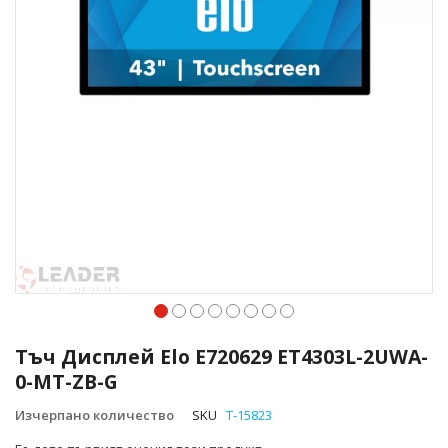
Преминете
към
Тъч Дисплей Elo E720629 ET4303L-2UWA-
началото
0-MT-ZB-G
на
галерия
Изчерпано количество
SKU
T-15823
със
снимки