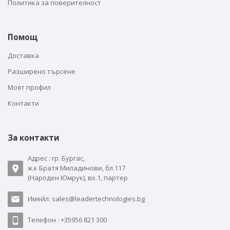
Политика за поверителност
Помощ
Доставка
Разширено търсене
Моят профил
Контакти
За контакти
Адрес : гр. Бургас,
ж.к Братя Миладинови, бл.117
(Народен Юмрук), вх.1, партер
Имейл: sales@leadertechnologies.bg
Телефон : +35956 821 300