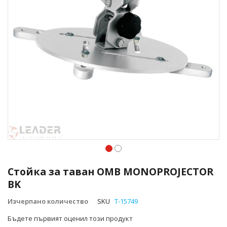
Преминете
към
Стойка за таван OMB MONOPROJECTOR
началото
BK
на
галерия
Изчерпано количество
SKU
T-15749
със
снимки
Бъдете първият оценил този продукт