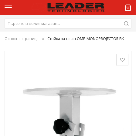
Основна страница
Стойка за таван OMB MONOPROJECTOR BK
Преминете
към
края
на
галерията
на
изображенията