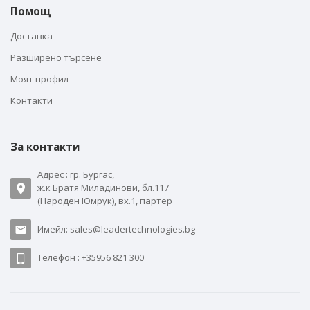
Помощ
Доставка
Разширено търсене
Моят профил
Контакти
За контакти
Адрес : гр. Бургас,
ж.к Братя Миладинови, бл.117
(Народен Юмрук), вх.1, партер
Имейл: sales@leadertechnologies.bg
Телефон : +35956 821 300