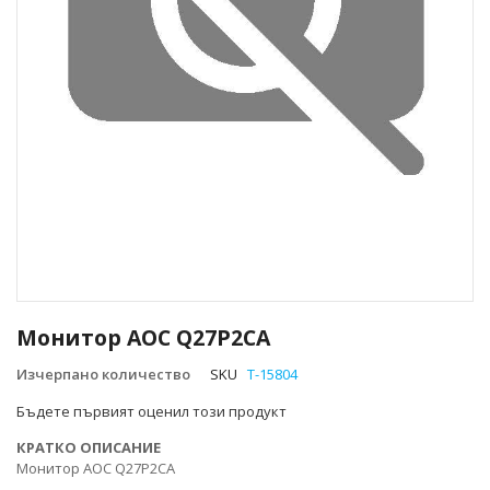
Преминете
към
Монитор AOC Q27P2CA
началото
на
Изчерпано количество
SKU
T-15804
галерия
Бъдете първият оценил този продукт
със
снимки
КРАТКО ОПИСАНИЕ
Монитор AOC Q27P2CA