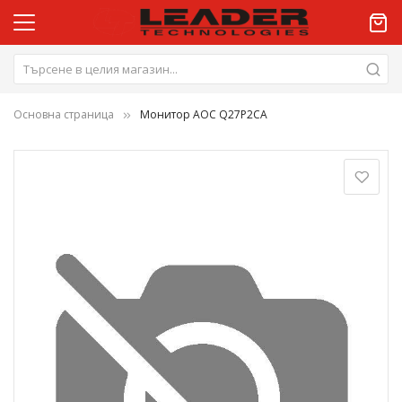
Основна страница
Монитор AOC Q27P2CA
Преминете
към
края
на
галерията
на
изображенията