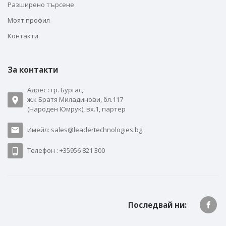
Разширено търсене
Моят профил
Контакти
За контакти
Адрес : гр. Бургас,
ж.к Братя Миладинови, бл.117
(Народен Юмрук), вх.1, партер
Имейл: sales@leadertechnologies.bg
Телефон : +35956 821 300
Последвай ни: