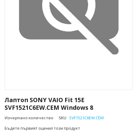
Преминете
към
Лаптоп SONY VAIO Fit 15E
началото
SVF1521C6EW.CEM Windows 8
на
галерия
Изчерпано количество
SKU
SVF1521C6EW.CEM
със
снимки
Бъдете първият оценил този продукт