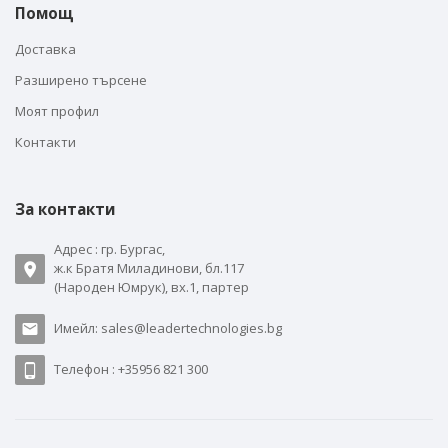
Помощ
Доставка
Разширено търсене
Моят профил
Контакти
За контакти
Адрес : гр. Бургас,
ж.к Братя Миладинови, бл.117
(Народен Юмрук), вх.1, партер
Имейл: sales@leadertechnologies.bg
Телефон : +35956 821 300