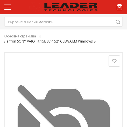
Основна страница
Лаптоп SONY VAIO Fit 15E SVF1521C6EW.CEM Windows 8
Преминете
към
края
на
галерията
на
изображенията