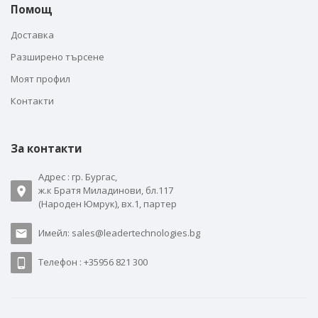
Помощ
Доставка
Разширено търсене
Моят профил
Контакти
За контакти
Адрес : гр. Бургас,
ж.к Братя Миладинови, бл.117
(Народен Юмрук), вх.1, партер
Имейл: sales@leadertechnologies.bg
Телефон : +35956 821 300