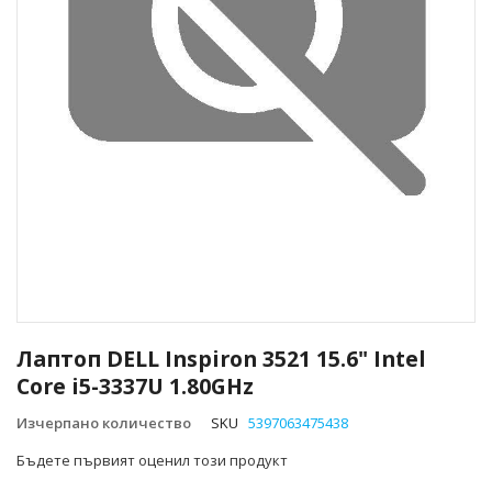
Преминете
към
Лаптоп DELL Inspiron 3521 15.6" Intel
началото
Core i5-3337U 1.80GHz
на
галерия
Изчерпано количество
SKU
5397063475438
със
снимки
Бъдете първият оценил този продукт