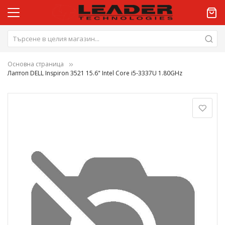
Основна страница
Лаптоп DELL Inspiron 3521 15.6" Intel Core i5-3337U 1.80GHz
Преминете
към
края
на
галерията
на
изображенията