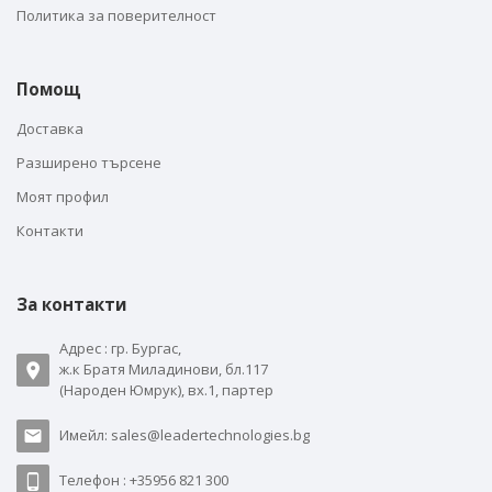
Политика за поверителност
Помощ
Доставка
Разширено търсене
Моят профил
Контакти
За контакти
Адрес : гр. Бургас,
ж.к Братя Миладинови, бл.117
(Народен Юмрук), вх.1, партер
Имейл: sales@leadertechnologies.bg
Телефон : +35956 821 300