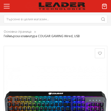
Основна страница
Геймърска клавиатура COUGAR GAMING Wired, USB
Преминете
към
края
на
галерията
на
изображенията