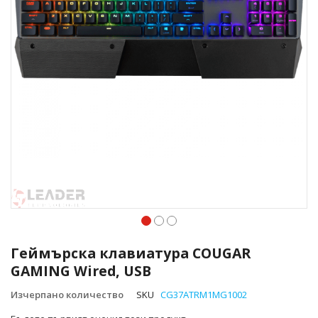
Преминете
към
Геймърска клавиатура COUGAR
началото
GAMING Wired, USB
на
галерия
Изчерпано количество
SKU
CG37ATRM1MG1002
със
снимки