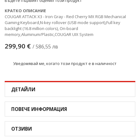
Бъдете първият оценил този продукт
КРАТКО ОПИСАНИЕ
COUGAR ATTACK X3 - Iron Gray - Red Cherry MX RGB Mechanical
Gaming Keyboard,N-key rollover (USB mode support),Full key
backlight (16.8 million colors), On-board
memory,Aluminum/Plastic,COUGAR UIX System
299,90 €
/ 586,55 лв
Уведомявай ме, когато този продукт е в наличност
ДЕТАЙЛИ
ПОВЕЧЕ ИНФОРМАЦИЯ
ОТЗИВИ