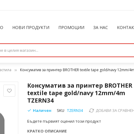
ЛО
НОВИ ПРОДУКТИ
ПРОМОЦИИ
ЗА НАС
КОНТА
астила
Консуматив за принтер BROTHER textile tape gold/navy 12mm/4
Консуматив за принтер BROTHER
textile tape gold/navy 12mm/4m
TZERN34
Наличен
SKU
TZERN34
ДОБАВИ ЗА СРАВНЕ
Бъдете първият оценил този продукт
КРАТКО ОПИСАНИЕ