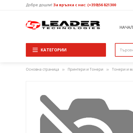
Добре дошли!
За връзка с нас: (+359)56 821300
НАЧА
КАТЕГОРИИ
Основна страница
Принтери и Тонери
Тонери и м
Преминете
към
края
на
галерията
на
изображенията