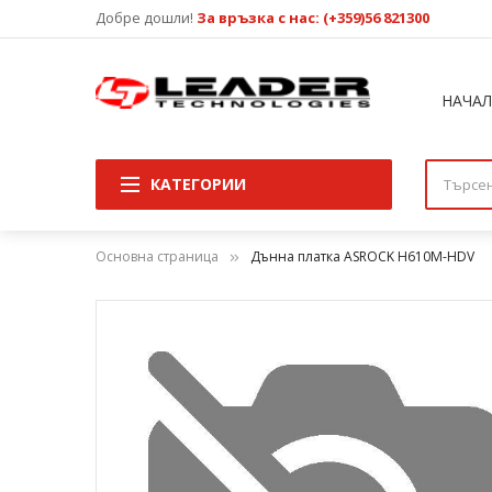
Добре дошли!
За връзка с нас: (+359)56 821300
НАЧА
КАТЕГОРИИ
Основна страница
Дънна платка ASROCK H610M-HDV
Преминете
към
края
на
галерията
на
изображенията