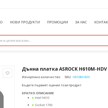
ЛО
НОВИ ПРОДУКТИ
ПРОМОЦИИ
ЗА НАС
КОНТА
Дънна платка ASROCK H610M-HDV
Изчерпано количество
SKU
H610M-HDV
Бъдете първият оценил този продукт
КРАТКО ОПИСАНИЕ
➤
Intel H610
➤
Socket 1700