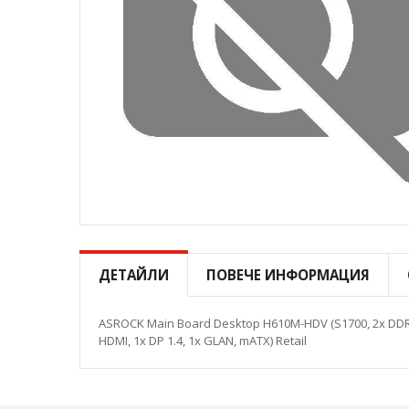
Преминете
към
началото
ДЕТАЙЛИ
ПОВЕЧЕ ИНФОРМАЦИЯ
на
галерия
със
ASROCK Main Board Desktop H610M-HDV (S1700, 2x DDR4, 1
снимки
HDMI, 1x DP 1.4, 1x GLAN, mATX) Retail