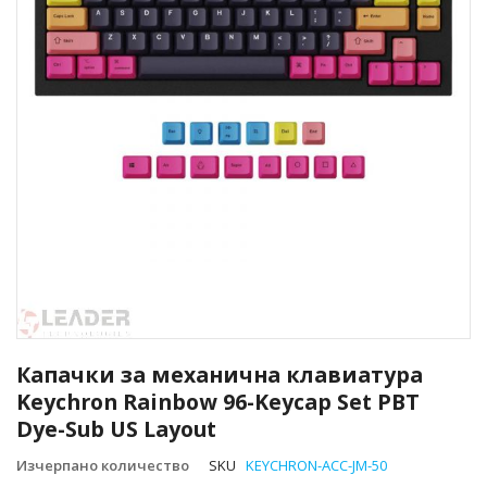
Преминете
към
Капачки за механична клавиатура
началото
Keychron Rainbow 96-Keycap Set PBT
на
Dye-Sub US Layout
галерия
със
Изчерпано количество
SKU
KEYCHRON-ACC-JM-50
снимки