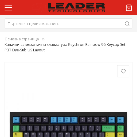
Основна страница
Капачки за механична клавиатура Keychron Rainbow 96-Keycap Set
PBT Dye-Sub US Layout
Преминете
към
края
на
галерията
на
изображенията