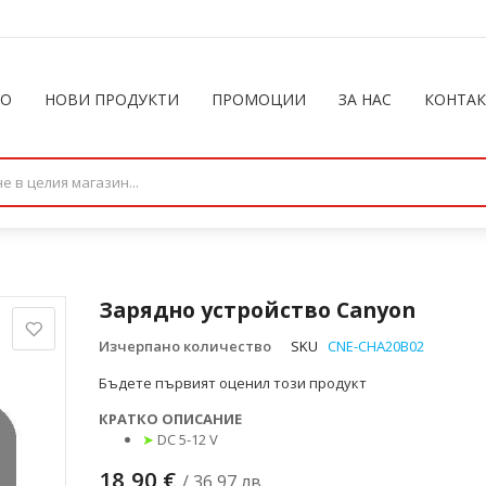
ЛО
НОВИ ПРОДУКТИ
ПРОМОЦИИ
ЗА НАС
КОНТА
Зарядно устройство Canyon
Изчерпано количество
SKU
CNE-CHA20B02
Бъдете първият оценил този продукт
КРАТКО ОПИСАНИЕ
➤
DC 5-12 V
18,90 €
/ 36,97 лв