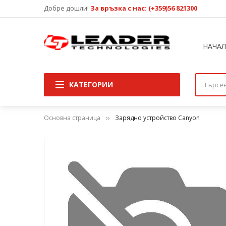
Добре дошли!
За връзка с нас: (+359)56 821300
НАЧА
КАТЕГОРИИ
Основна страница
Зарядно устройство Canyon
Преминете
към
края
на
галерията
на
изображенията