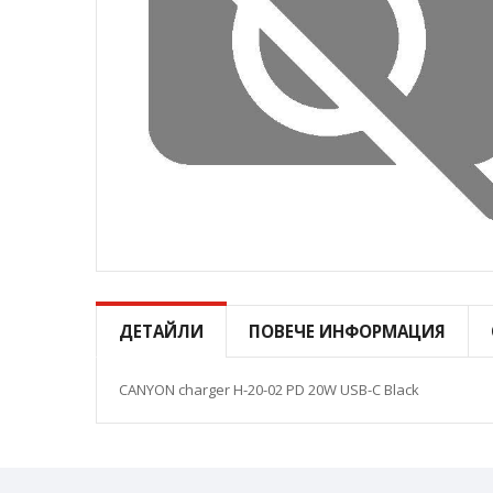
Преминете
към
началото
ДЕТАЙЛИ
ПОВЕЧЕ ИНФОРМАЦИЯ
на
галерия
със
CANYON charger H-20-02 PD 20W USB-C Black
снимки