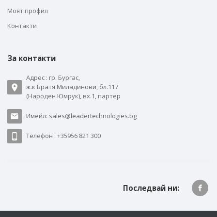
Моят профил
Контакти
За контакти
Адрес : гр. Бургас,
ж.к Братя Миладинови, бл.117
(Народен Юмрук), вх.1, партер
Имейл: sales@leadertechnologies.bg
Телефон : +35956 821 300
Последвай ни: