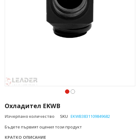
Преминете
към
Охладител EKWB
началото
на
Изчерпано количество
SKU
EKWB3831109849682
галерия
Бъдете първият оценил този продукт
със
снимки
КРАТКО ОПИСАНИЕ