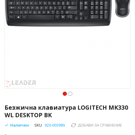
Преминете
към
Безжична клавиатура LOGITECH MK330
началото
WL DESKTOP BK
на
галерия
Наличен
SKU
920-003989
ДОБАВИ ЗА СРАВНЕНИЕ
със
снимки