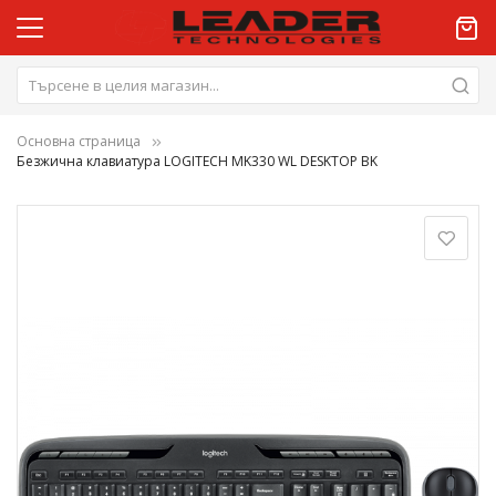
Основна страница
Безжична клавиатура LOGITECH MK330 WL DESKTOP BK
Преминете
към
края
на
галерията
на
изображенията