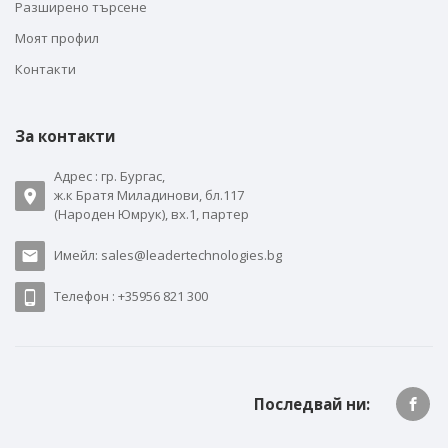
Разширено търсене
Моят профил
Контакти
За контакти
Адрес : гр. Бургас,
ж.к Братя Миладинови, бл.117
(Народен Юмрук), вх.1, партер
Имейл: sales@leadertechnologies.bg
Телефон : +35956 821 300
Последвай ни: