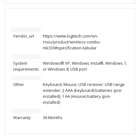
Description 920-003989
Vendor_url
https://www.logitech.com/en-
roeu/product/wireless-combo-
mk330#specification-tabular
System
Windows® XP, Windows Vista®, Windows 7,
requirements
or Windows 8; USB port
Other
Keyboard; Mouse; USB receiver; USB range
extender; 2 AAA (keyboard) batteries (pre-
installed); 1 AA (mouse) battery (pre-
installed)
Warranty
36 Months